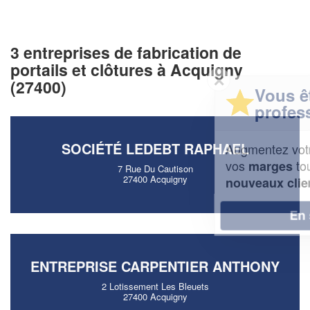
3 entreprises de fabrication de
portails et clôtures à Acquigny
✕
(27400)
Vous êtes un
professionnel ?
SOCIÉTÉ LEDEBT RAPHAEL
Augmentez votre
et
chiffre d'affaires
vos
tout en gagnant de
marges
7 Rue Du Cautison
27400 Acquigny
!
nouveaux clients
En savoir plus
ENTREPRISE CARPENTIER ANTHONY
2 Lotissement Les Bleuets
27400 Acquigny