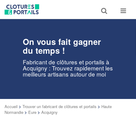
Toggle
Toggle
search
navigat
On vous fait gagner
du temps !
Fabricant de clôtures et portails à
Acquigny : Trouvez rapidement les
meilleurs artisans autour de moi
Accueil
>
Trouver un fabricant de clôtures et portails
>
Haute
Normandie
>
Eure
>
Acquigny