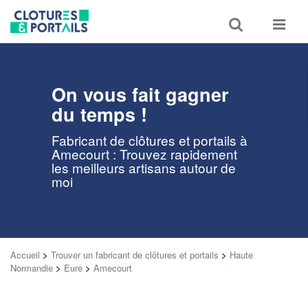
Toggle
Toggle
search
navigat
On vous fait gagner
du temps !
Fabricant de clôtures et portails à
Amecourt : Trouvez rapidement
les meilleurs artisans autour de
moi
Accueil
>
Trouver un fabricant de clôtures et portails
>
Haute
Normandie
>
Eure
>
Amecourt