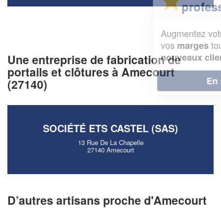
professionnel ?
Augmentez votre
et
chiffre d'affaires
vos
tout en gagnant de
marges
!
nouveaux clients
Une entreprise de fabrication de
portails et clôtures à Amecourt
En savoir plus
(27140)
SOCIÉTÉ ETS CASTEL (SAS)
13 Rue De La Chapelle
27140 Amecourt
D’autres artisans proche d'Amecourt