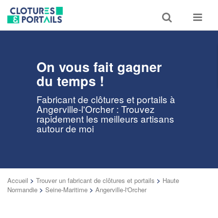
Toggle
Toggle
search
navigat
On vous fait gagner
du temps !
Fabricant de clôtures et portails à
Angerville-l'Orcher : Trouvez
rapidement les meilleurs artisans
autour de moi
Accueil
>
Trouver un fabricant de clôtures et portails
>
Haute
Normandie
>
Seine-Maritime
>
Angerville-l'Orcher