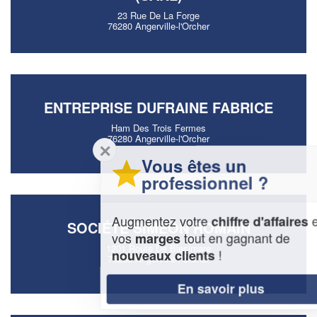
23 Rue De La Forge
76280 Angerville-l'Orcher
ENTREPRISE DUFRAINE FABRICE
Ham Des Trois Fermes
76280 Angerville-l'Orcher
✕
Vous êtes un
professionnel ?
Augmentez votre
et
chiffre d'affaires
SOCIÉTÉ SIMEON ROMAIN
vos
tout en gagnant de
marges
1201 Route De Blesimare
!
nouveaux clients
76280 Angerville-l'Orcher
En savoir plus