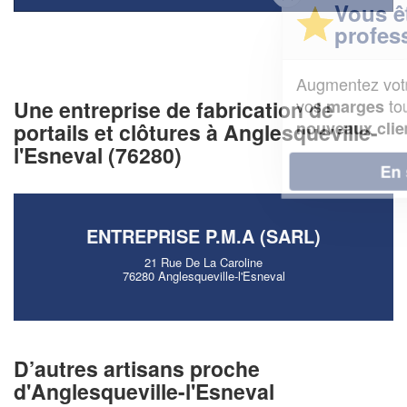
Vous êtes un
professionnel ?
Augmentez votre
et
chiffre d'affaires
vos
tout en gagnant de
Une entreprise de fabrication de
marges
!
nouveaux clients
portails et clôtures à Anglesqueville-
l'Esneval (76280)
En savoir plus
ENTREPRISE P.M.A (SARL)
21 Rue De La Caroline
76280 Anglesqueville-l'Esneval
D’autres artisans proche
d'Anglesqueville-l'Esneval