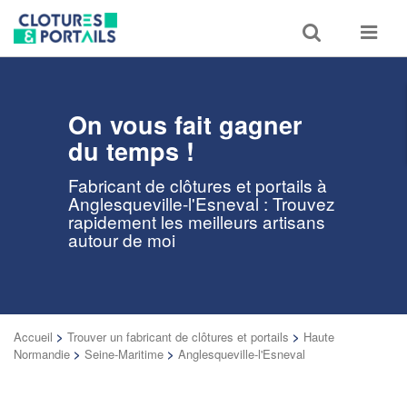
Toggle
Toggle
search
navigat
On vous fait gagner
du temps !
Fabricant de clôtures et portails à
Anglesqueville-l'Esneval : Trouvez
rapidement les meilleurs artisans
autour de moi
Accueil
>
Trouver un fabricant de clôtures et portails
>
Haute
Normandie
>
Seine-Maritime
>
Anglesqueville-l'Esneval