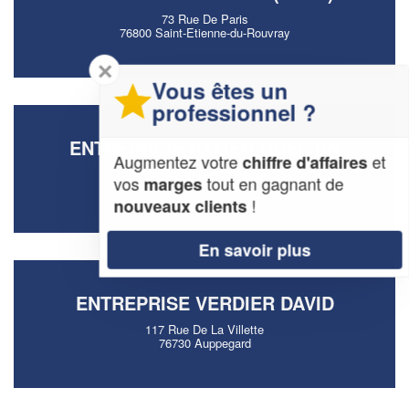
73 Rue De Paris
76800 Saint-Etienne-du-Rouvray
✕
Vous êtes un
professionnel ?
ENTREPRISE PALIER QUENTIN
Augmentez votre
et
chiffre d'affaires
17 Impasse Des Pommiers
vos
tout en gagnant de
marges
76520 Montmain
!
nouveaux clients
En savoir plus
ENTREPRISE VERDIER DAVID
117 Rue De La Villette
76730 Auppegard