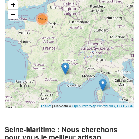
+
−
1267
Leaflet
| Map data ©
OpenStreetMap contributors,
CC-BY-SA
Seine-Maritime : Nous cherchons
pour vous le meilleur artisan