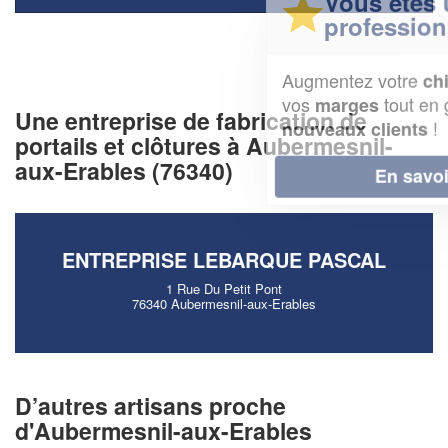
Vous êtes un
professionnel ?
Augmentez votre
et
chiffre d'affaires
vos
tout en gagnant de
marges
Une entreprise de fabrication de
!
nouveaux clients
portails et clôtures à Aubermesnil-
aux-Erables (76340)
En savoir plus
ENTREPRISE LEBARQUE PASCAL
1 Rue Du Petit Pont
76340 Aubermesnil-aux-Erables
D’autres artisans proche
d'Aubermesnil-aux-Erables