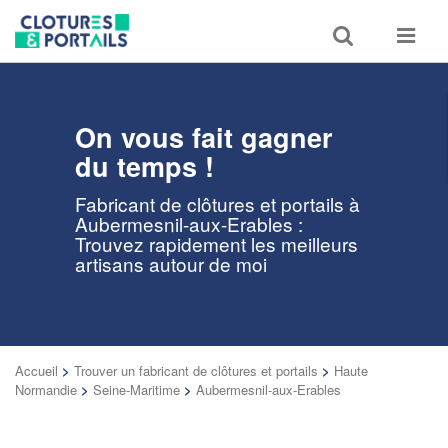
Toggle
Toggle
search
navigat
On vous fait gagner
du temps !
Fabricant de clôtures et portails à
Aubermesnil-aux-Erables :
Trouvez rapidement les meilleurs
artisans autour de moi
Accueil
>
Trouver un fabricant de clôtures et portails
>
Haute
Normandie
>
Seine-Maritime
>
Aubermesnil-aux-Erables