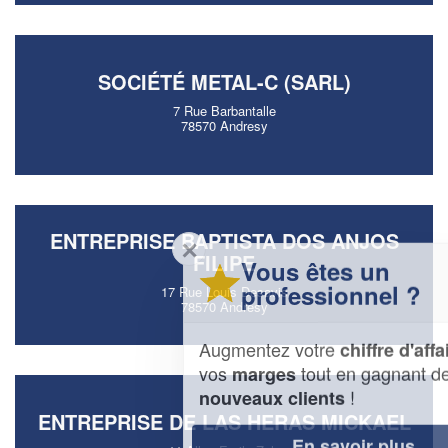
SOCIÉTÉ METAL-C (SARL)
7 Rue Barbantalle
78570 Andresy
ENTREPRISE BAPTISTA DOS ANJOS
✕
FILIPE
Vous êtes un
professionnel ?
17 Rue Louis Desavis
78570 Andresy
Augmentez votre
et
chiffre d'affaires
vos
tout en gagnant de
marges
!
nouveaux clients
ENTREPRISE DE LAS HERAS MICKAEL
En savoir plus