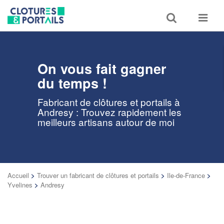
Toggle
Toggle
search
navigat
On vous fait gagner
du temps !
Fabricant de clôtures et portails à
Andresy : Trouvez rapidement les
meilleurs artisans autour de moi
Accueil
>
Trouver un fabricant de clôtures et portails
>
Ile-de-France
>
Yvelines
>
Andresy