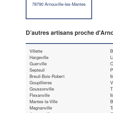
78790 Arnouville-les-Mantes
D’autres artisans proche d'Arn
Villette
B
Hargeville
L
Guerville
O
Septeuil
P
Breuil-Bois-Robert
M
Goupillieres
V
Goussonville
T
Flexanville
M
Mantes-la-Ville
B
Magnanville
T