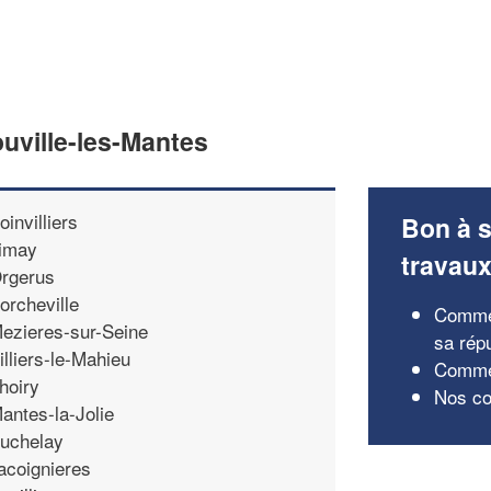
ouville-les-Mantes
oinvilliers
Bon à s
imay
travau
rgerus
orcheville
Commen
ezieres-sur-Seine
sa rép
illiers-le-Mahieu
Comment
hoiry
Nos con
antes-la-Jolie
uchelay
acoignieres