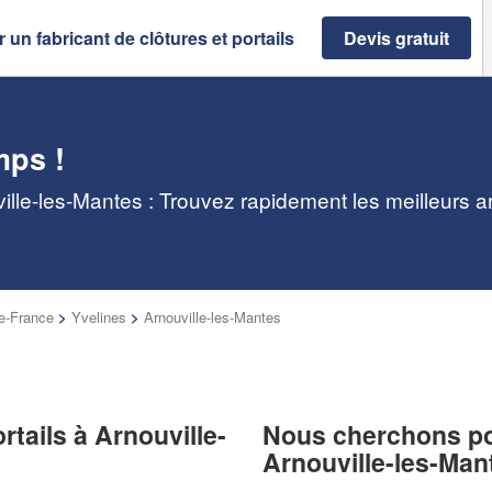
 un fabricant de clôtures et portails
Devis gratuit
mps !
uville-les-Mantes : Trouvez rapidement les meilleurs a
de-France
>
Yvelines
>
Arnouville-les-Mantes
rtails à Arnouville-
Nous cherchons pou
Arnouville-les-Man