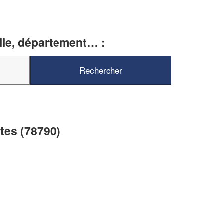
ille, département… :
✕
Vous êtes un
professionnel ?
Augmentez votre
chiffre d'affaires
vos
tout en gagnant de
marges
ntes (78790)
!
nouveaux clients
En savoir plus