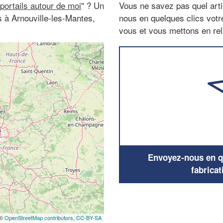
 portails autour de moi
" ? Un
Vous ne savez pas quel arti
es à Arnouville-les-Mantes,
nous en quelques clics vot
vous et vous mettons en rela
Envoyez-nous en qu
fabricat
 ©
OpenStreetMap contributors,
CC-BY-SA