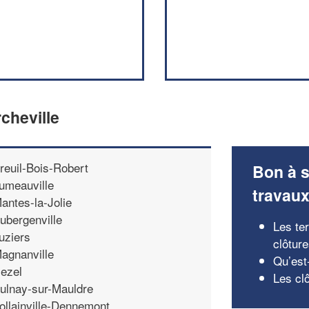
cheville
reuil-Bois-Robert
Bon à s
umeauville
travau
antes-la-Jolie
ubergenville
Les ter
uziers
clôtur
agnanville
Qu’est
ezel
Les cl
ulnay-sur-Mauldre
ollainville-Dennemont