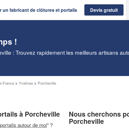
 un fabricant de clôtures et portails
Devis gratuit
mps !
eville : Trouvez rapidement les meilleurs artisans au
de-France
>
Yvelines
>
Porcheville
rtails à Porcheville
Nous cherchons pou
Porcheville
 portails autour de moi
" ?