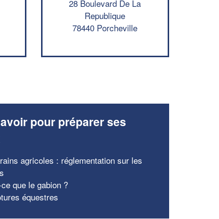
28 Boulevard De La
Republique
78440 Porcheville
avoir pour préparer ses
x
rains agricoles : réglementation sur les
es
-ce que le gabion ?
ôtures équestres