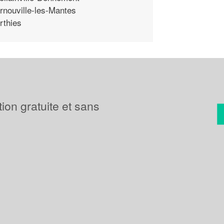
rnouville-les-Mantes
rthies
tion gratuite et sans