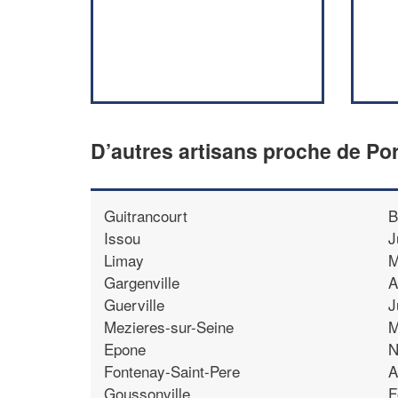
D’autres artisans proche de Por
Guitrancourt
B
Issou
J
Limay
M
Gargenville
A
Guerville
J
Mezieres-sur-Seine
M
Epone
N
Fontenay-Saint-Pere
A
Goussonville
F