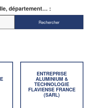
ille, département… :
✕
Vous êtes un
professionnel ?
Augmentez votre
chiffre d'affa
vos
tout en gagnant d
marges
!
nouveaux clients
ENTREPRISE
SE
ALUMINIUM &
En savoir plus
TECHNOLOGIE
FLAVIENSE FRANCE
(SARL)