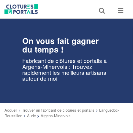
Toggle
Toggle
search
navigat
On vous fait gagner
du temps !
Fabricant de clôtures et portails à
Argens-Minervois : Trouvez
rapidement les meilleurs artisans
autour de moi
Accueil
>
Trouver un fabricant de clôtures et portails
>
Languedoc-
Roussillon
>
Aude
>
Argens-Minervois