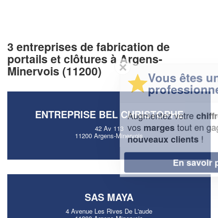
3 entreprises de fabrication de
portails et clôtures à Argens-
✕
Minervois (11200)
Vous êtes un
professionnel ?
ENTREPRISE BEL CHRISTOPHE
Augmentez votre
et
chiffre d'affaires
vos
tout en gagnant de
marges
42 Av 113
11200 Argens-Minervois
!
nouveaux clients
En savoir plus
SAS MAYA
4 Avenue Les Rives De L'aude