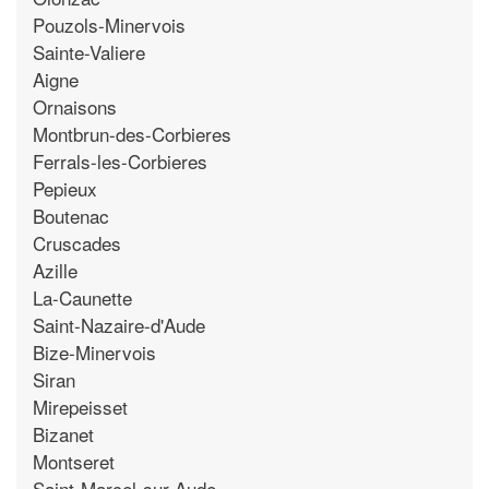
Pouzols-Minervois
Sainte-Valiere
Aigne
Ornaisons
Montbrun-des-Corbieres
Ferrals-les-Corbieres
Pepieux
Boutenac
Cruscades
Azille
La-Caunette
Saint-Nazaire-d'Aude
Bize-Minervois
Siran
Mirepeisset
Bizanet
Montseret
Saint-Marcel-sur-Aude