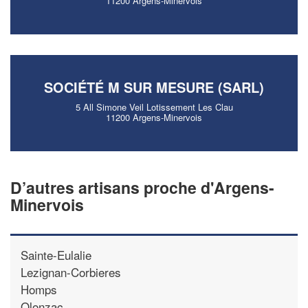
11200 Argens-Minervois
SOCIÉTÉ M SUR MESURE (SARL)
5 All Simone Veil Lotissement Les Clau
11200 Argens-Minervois
D’autres artisans proche d'Argens-
Minervois
Sainte-Eulalie
Lezignan-Corbieres
Homps
Olonzac