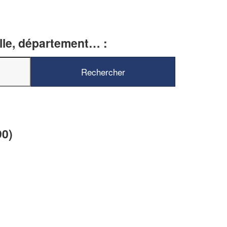
ille, département… :
✕
Vous êtes un
professionnel ?
Augmentez votre
et
chiffre d'affaires
vos
tout en gagnant de
marges
90)
!
nouveaux clients
En savoir plus