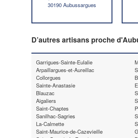
30190 Aubussargues
D’autres artisans proche d'Au
Garrigues-Sainte-Eulalie
M
Arpaillargues-et-Aureillac
S
Collorgues
B
Sainte-Anastasie
E
Blauzac
S
Aigaliers
S
Saint-Chaptes
P
Sanilhac-Sagries
S
La-Calmette
S
Saint-Maurice-de-Cazevieille
G