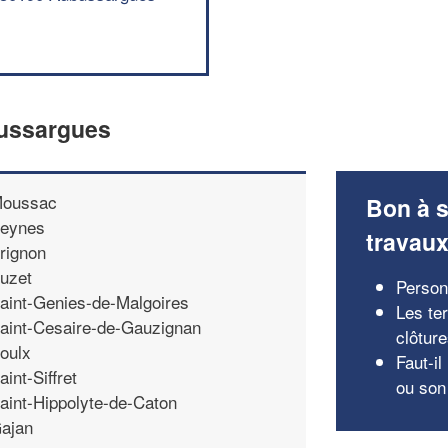
bussargues
oussac
Bon à s
eynes
travau
rignon
uzet
Personn
aint-Genies-de-Malgoires
Les ter
aint-Cesaire-de-Gauzignan
clôtur
oulx
Faut-il
aint-Siffret
ou son 
aint-Hippolyte-de-Caton
ajan