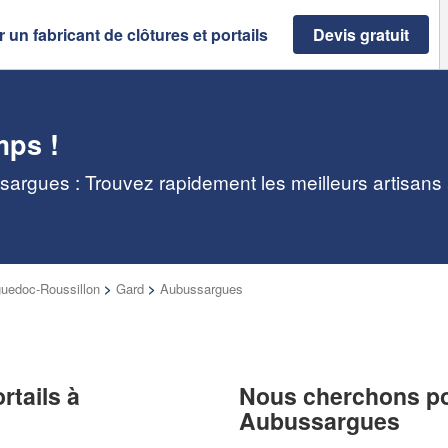
 un fabricant de clôtures et portails
Devis gratuit
mps !
ssargues : Trouvez rapidement les meilleurs artisans
uedoc-Roussillon
>
Gard
>
Aubussargues
rtails à
Nous cherchons pou
Aubussargues