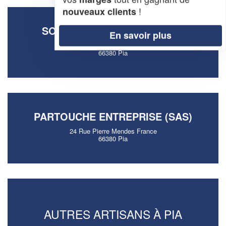
!
nouveaux clients
SOCIÉTÉ FREZOUL PHILIPPE
En savoir plus
42 Chemin De L’etang Long
66380 Pia
PARTOUCHE ENTREPRISE (SAS)
24 Rue Pierre Mendes France
66380 Pia
AUTRES ARTISANS À PIA