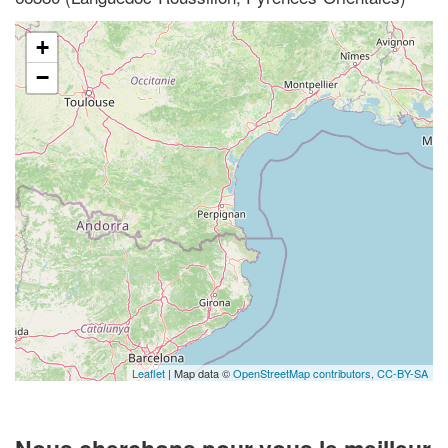
+
−
Leaflet
| Map data ©
OpenStreetMap contributors,
CC-BY-SA