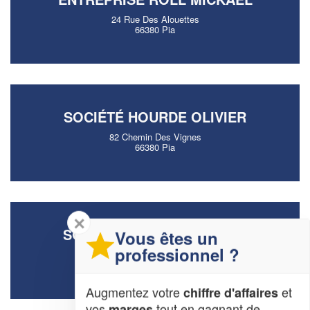
24 Rue Des Alouettes
66380 Pia
SOCIÉTÉ HOURDE OLIVIER
82 Chemin Des Vignes
66380 Pia
✕
SOCIÉTÉ CERDAN THOMAS
Vous êtes un
professionnel ?
72 Chemin De L’etang Long
66380 Pia
Augmentez votre
et
chiffre d'affaires
vos
tout en gagnant de
marges