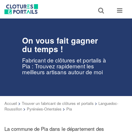
Toggle
Toggle
search
navigat
On vous fait gagner
du temps !
Fabricant de clôtures et portails à
Pia : Trouvez rapidement les
meilleurs artisans autour de moi
Accueil
>
Trouver un fabricant de clôtures et portails
>
Languedoc-
Roussillon
>
Pyrénées-Orientales
>
Pia
La commune de Pia dans le département des