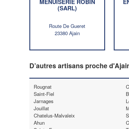
MENUISERIE ROBIN
E
(SARL)
Route De Gueret
23380 Ajain
D’autres artisans proche d'Ajai
Rougnat
C
Saint-Fiel
B
Jarnages
L
Jouillat
M
Chatelus-Malvaleix
S
Ahun
C