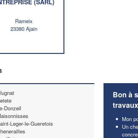
NTREPRISE (SARL)
Rameix
23380 Ajain
n
lugnat
Bon à s
etete
travau
e-Donzeil
aisonnisses
Mon por
aint-Leger-le-Gueretois
Un che
henerailles
concre