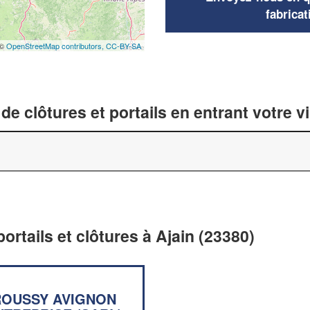
fabricat
 ©
OpenStreetMap contributors,
CC-BY-SA
de clôtures et portails en entrant votre v
portails et clôtures à Ajain (23380)
ROUSSY AVIGNON