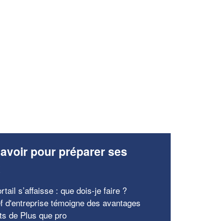
✕
Vous êtes un
professionnel ?
Augmentez votre
et
chiffre d'affaires
vos
tout en gagnant de
marges
!
nouveaux clients
En savoir plus
avoir pour préparer ses
x
tail s’affaisse : que dois-je faire ?
f d'entreprise témoigne des avantages
ts de Plus que pro