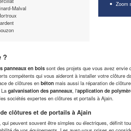
ercillat
Zoom s
inard-Malval
ortroux
ardent
ouzon
e ?
sont des projets que vous avez envie de
es panneaux en bois
ts compétents qui vous aideront à installer votre clôture da
lace de clôtures en
mais aussi la réparation de clôtur
béton
. La
, l'
galvanisation des panneaux
application de polymèr
es sociétés expertes en clôtures et portails à Ajain.
n de clôtures et de portails à Ajain
 qui peuvent souvent être simples ou électriques, définit tout
rabilité de vos équipements. Les avez-vous prises en considér