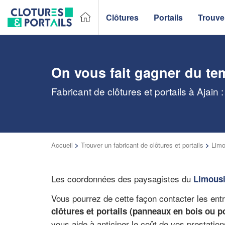
Clôtures
Portails
Trouver
On vous fait gagner du te
Fabricant de clôtures et portails à Ajain
Accueil
>
Trouver un fabricant de clôtures et portails
>
Limo
Les coordonnées des paysagistes du
Limous
Vous pourrez de cette façon contacter les ent
clôtures et portails (panneaux en bois ou por
vous aide à anticiper le coût de vos prestation