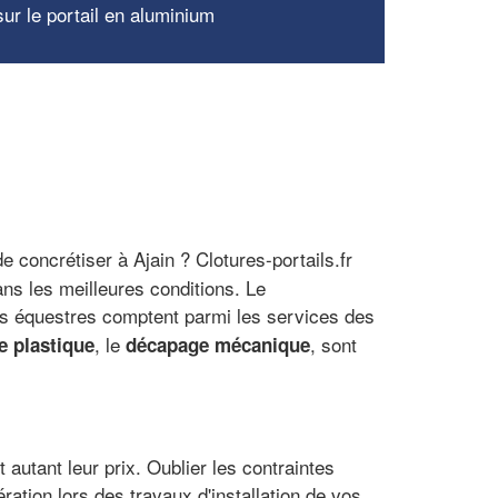
ur le portail en aluminium
 concrétiser à Ajain ? Clotures-portails.fr
ns les meilleures conditions. Le
es équestres comptent parmi les services des
, le
, sont
e plastique
décapage mécanique
 autant leur prix. Oublier les contraintes
ation lors des travaux d'installation de vos