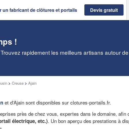
 un fabricant de clôtures et portails
Devis gratuit
mps !
 : Trouvez rapidement les meilleurs artisans autour d
usin
>
Creuse
>
Ajain
et d'Ajain sont disponibles sur clotures-portails.fr.
in
reprises près de chez vous, expertes dans le domaine, afin 
. Un bon aperçu des prestations à dispo
tail électrique, etc.)
s.