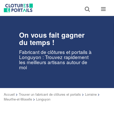
Toggle
Toggle
search
navigat
On vous fait gagner
du temps !
Fabricant de clôtures et portails à
Longuyon : Trouvez rapidement
les meilleurs artisans autour de
moi
Accueil
>
Trouver un fabricant de clôtures et portails
>
Lorraine
>
Meurthe-et-Moselle
>
Longuyon