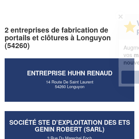
✕
Vous êtes un
2 entreprises de fabrication de
professionnel ?
portails et clôtures à Longuyon
(54260)
Augmentez votre
et
chiffre d'affaires
vos
tout en gagnant de
marges
!
nouveaux clients
ENTREPRISE HUHN RENAUD
En savoir plus
14 Route De Saint Laurent
54260 Longuyon
SOCIÉTÉ STE D’EXPLOITATION DES ETS
GENIN ROBERT (SARL)
3 Rue Du Marechal Foch