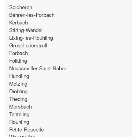
Spicheren
Behren-les-Forbach
Kerbach
Stiring-Wendel
Lixing-les-Rouhling
Grosbliederstroff
Forbach
Folkling
Nousseviller-Saint-Nabor
Hundling
Metzing
Diebling
Theding
Morsbach
Tenteling
Rouhling
Petite-Rosselle
Woustviller