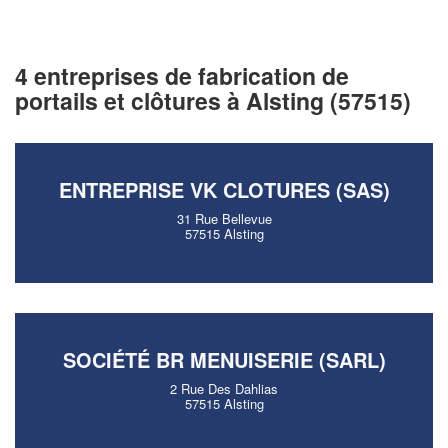
4 entreprises de fabrication de
portails et clôtures à Alsting (57515)
ENTREPRISE VK CLOTURES (SAS)
✕
Vous êtes un
31 Rue Bellevue
57515 Alsting
professionnel ?
Augmentez votre
e
chiffre d'affaires
vos
tout en gagnant de
marges
!
nouveaux clients
SOCIÉTÉ BR MENUISERIE (SARL)
2 Rue Des Dahlias
En savoir plus
57515 Alsting