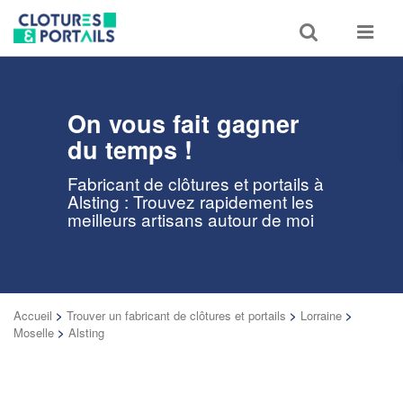
Toggle
Toggle
search
navigat
On vous fait gagner
du temps !
Fabricant de clôtures et portails à
Alsting : Trouvez rapidement les
meilleurs artisans autour de moi
Accueil
>
Trouver un fabricant de clôtures et portails
>
Lorraine
>
Moselle
>
Alsting