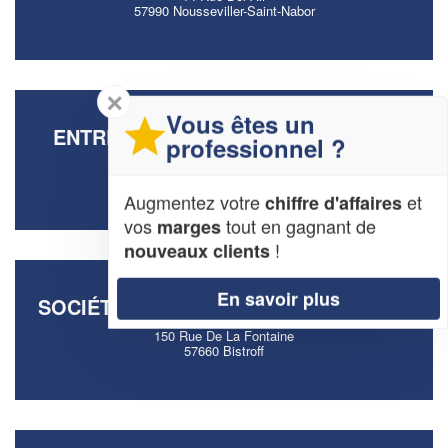
57990 Nousseviller-Saint-Nabor
✕
Vous êtes un
ENTREPRISE DUBOIS CHRISTOPHE
professionnel ?
Rue De La Gare
57300 Hagondange
Augmentez votre
et
chiffre d'affaires
vos
tout en gagnant de
marges
!
nouveaux clients
En savoir plus
SOCIÉTÉ A TOUT SERVICES 57 (SARL)
150 Rue De La Fontaine
57660 Bistroff