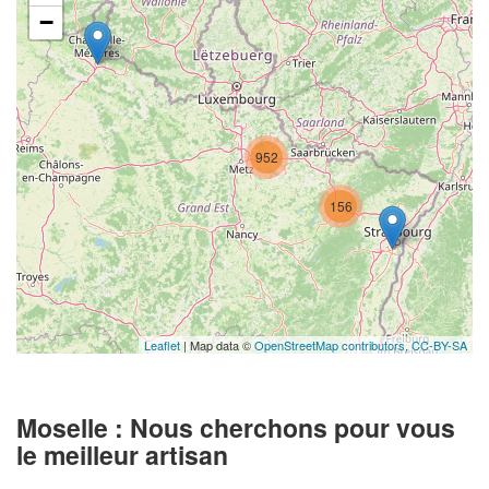
−
952
156
Leaflet
| Map data ©
OpenStreetMap contributors,
CC-BY-SA
Moselle : Nous cherchons pour vous
le meilleur artisan