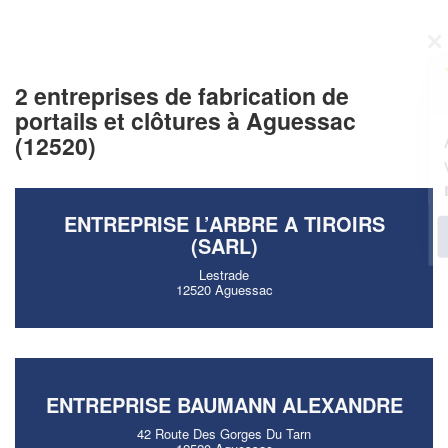
✕
Vous êtes un
professionnel ?
2 entreprises de fabrication de
portails et clôtures à Aguessac
Augmentez votre
et
chiffre d'affaires
(12520)
vos
tout en gagnant de
marges
!
nouveaux clients
ENTREPRISE L’ARBRE A TIROIRS
En savoir plus
(SARL)
Lestrade
12520 Aguessac
ENTREPRISE BAUMANN ALEXANDRE
42 Route Des Gorges Du Tarn