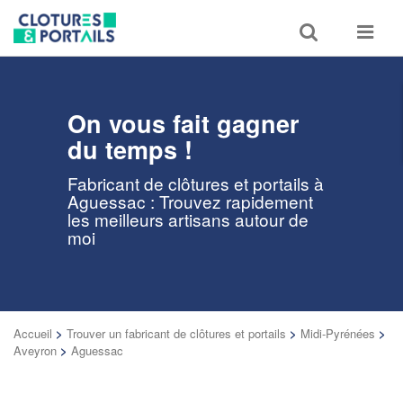
Toggle
Toggle
search
navigat
On vous fait gagner
du temps !
Fabricant de clôtures et portails à
Aguessac : Trouvez rapidement
les meilleurs artisans autour de
moi
Accueil
>
Trouver un fabricant de clôtures et portails
>
Midi-Pyrénées
>
Aveyron
>
Aguessac