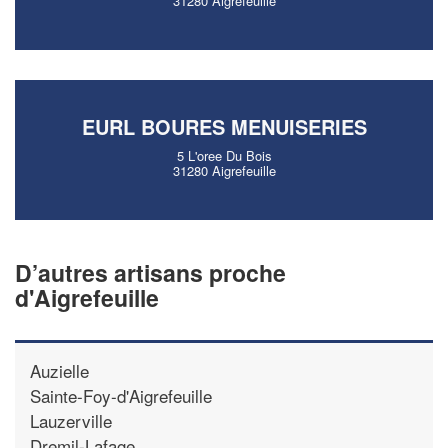
31280 Aigrefeuille
EURL BOURES MENUISERIES
5 L'oree Du Bois
31280 Aigrefeuille
D’autres artisans proche
d'Aigrefeuille
Auzielle
Sainte-Foy-d'Aigrefeuille
Lauzerville
Dremil-Lafage