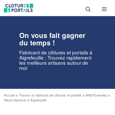
Toggle
Toggle
search
navigat
On vous fait gagner
du temps !
Fabricant de clôtures et portails à
Aigrefeuille : Trouvez rapidement
les meilleurs artisans autour de
moi
Accueil
>
Trouver un fabricant de clôtures et portails
>
Midi-Pyrénées
>
Haute-Garonne
>
Aigrefeuille