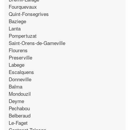
Fourquevaux
Quint-Fonsegrives
Baziege
Lanta
Pompertuzat
Saint-Orens-de-Gameville
Flourens
Preserville
Labege
Escalquens
Donneville
Balma
Mondouzil
Deyme
Pechabou
Belberaud
Le-Faget
Castanet-Tolosan