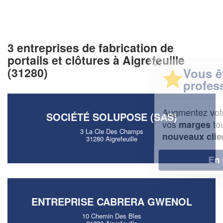
3 entreprises de fabrication de
portails et clôtures à Aigrefeuille
✕
(31280)
Vous êtes un
professionnel ?
Augmentez votre
et
chiffre d'affaires
SOCIÉTÉ SOLUPOSE (SAS)
vos
tout en gagnant de
marges
3 La Cle Des Champs
!
nouveaux clients
31280 Aigrefeuille
En savoir plus
ENTREPRISE CABRERA GWENOL
10 Chemin Des Bles