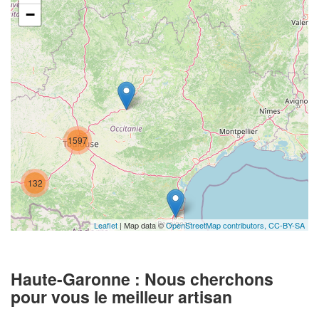
−
1597
132
Leaflet
| Map data ©
OpenStreetMap contributors,
CC-BY-SA
Haute-Garonne : Nous cherchons
pour vous le meilleur artisan