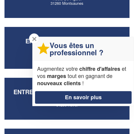
31260 Montsaunes
✕
ENTREPRISE CHOI LAURENT
Vous êtes un
17 Clos Du Cossignol
professionnel ?
31320 Aureville
Augmentez votre
et
chiffre d'affaires
vos
tout en gagnant de
marges
!
nouveaux clients
ENTREPRISE SIOUNANDAN PHILIPPE
En savoir plus
19 Rue Des Escoussieres
31250 Revel