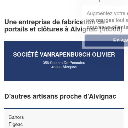
Augmentez votre
et
chiffre d'affaires
vos
tout en gagnant de
marges
Une entreprise de fabrication de
!
nouveaux clients
portails et clôtures à Alvignac (46500)
En savoir plus
SOCIÉTÉ VANRAPENBUSCH OLIVIER
356 Chemin De Penoutou
46500 Alvignac
D’autres artisans proche d'Alvignac
Cahors
Figeac