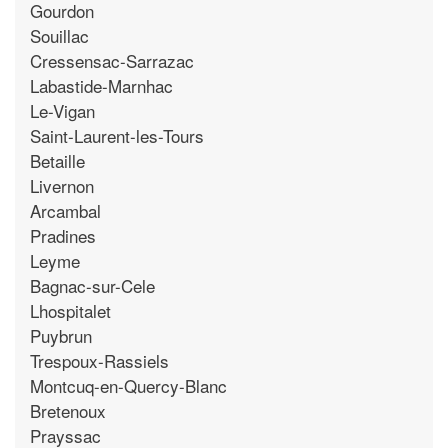
Gourdon
Souillac
Cressensac-Sarrazac
Labastide-Marnhac
Le-Vigan
Saint-Laurent-les-Tours
Betaille
Livernon
Arcambal
Pradines
Leyme
Bagnac-sur-Cele
Lhospitalet
Puybrun
Trespoux-Rassiels
Montcuq-en-Quercy-Blanc
Bretenoux
Prayssac