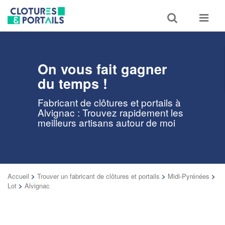
Toggle
Toggle
search
navigat
On vous fait gagner
du temps !
Fabricant de clôtures et portails à
Alvignac : Trouvez rapidement les
meilleurs artisans autour de moi
Accueil
>
Trouver un fabricant de clôtures et portails
>
Midi-Pyrénées
>
Lot
>
Alvignac