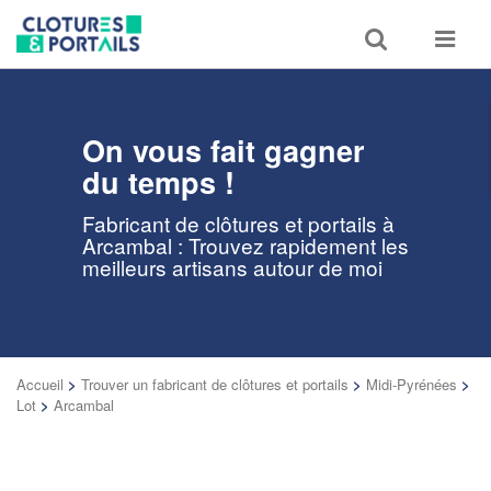
Toggle
Toggle
search
navigat
On vous fait gagner
du temps !
Fabricant de clôtures et portails à
Arcambal : Trouvez rapidement les
meilleurs artisans autour de moi
Accueil
>
Trouver un fabricant de clôtures et portails
>
Midi-Pyrénées
>
Lot
>
Arcambal