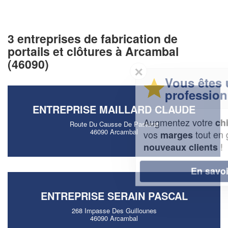
3 entreprises de fabrication de
portails et clôtures à Arcambal
(46090)
✕
Vous êtes un
professionnel ?
ENTREPRISE MAILLARD CLAUDE
Augmentez votre
et
chiffre d'affaires
Route Du Causse De Pasturat
46090 Arcambal
vos
tout en gagnant de
marges
!
nouveaux clients
En savoir plus
ENTREPRISE SERAIN PASCAL
268 Impasse Des Guillounes
46090 Arcambal