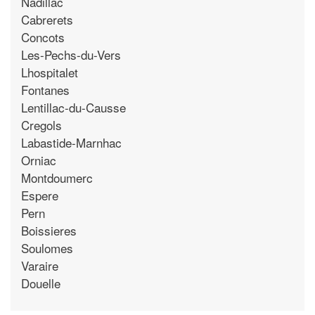
Nadillac
Cabrerets
Concots
Les-Pechs-du-Vers
Lhospitalet
Fontanes
Lentillac-du-Causse
Cregols
Labastide-Marnhac
Orniac
Montdoumerc
Espere
Pern
Boissieres
Soulomes
Varaire
Douelle