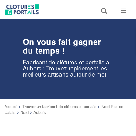
Toggle
Toggle
search
navigat
On vous fait gagner
du temps !
Fabricant de clôtures et portails à
Aubers : Trouvez rapidement les
meilleurs artisans autour de moi
Accueil
>
Trouver un fabricant de clôtures et portails
>
Nord Pas-de-
Calais
>
Nord
>
Aubers