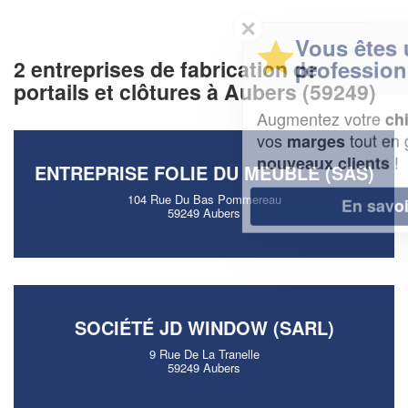
✕
Vous êtes un
professionnel ?
2 entreprises de fabrication de
portails et clôtures à Aubers (59249)
Augmentez votre
et
chiffre d'affaires
vos
tout en gagnant de
marges
!
nouveaux clients
ENTREPRISE FOLIE DU MEUBLE (SAS)
104 Rue Du Bas Pommereau
En savoir plus
59249 Aubers
SOCIÉTÉ JD WINDOW (SARL)
9 Rue De La Tranelle
59249 Aubers