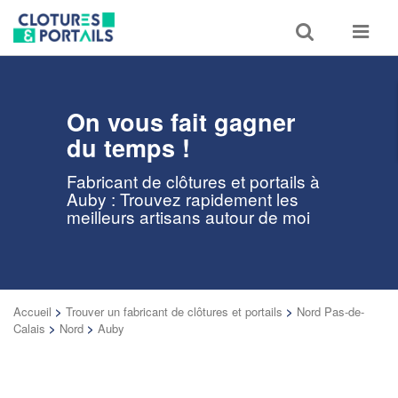
Toggle
Toggle
search
navigat
On vous fait gagner
du temps !
Fabricant de clôtures et portails à
Auby : Trouvez rapidement les
meilleurs artisans autour de moi
Accueil
>
Trouver un fabricant de clôtures et portails
>
Nord Pas-de-
Calais
>
Nord
>
Auby