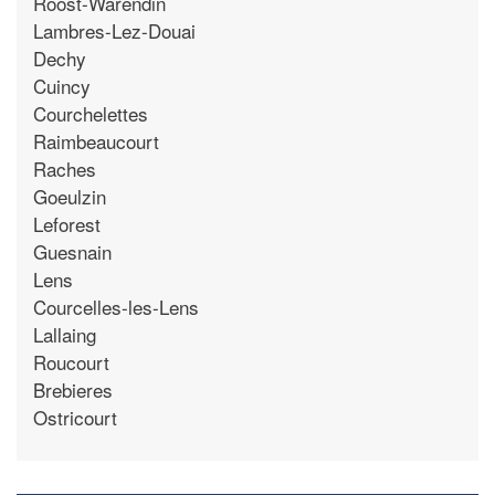
Roost-Warendin
Lambres-Lez-Douai
Dechy
Cuincy
Courchelettes
Raimbeaucourt
Raches
Goeulzin
Leforest
Guesnain
Lens
Courcelles-les-Lens
Lallaing
Roucourt
Brebieres
Ostricourt