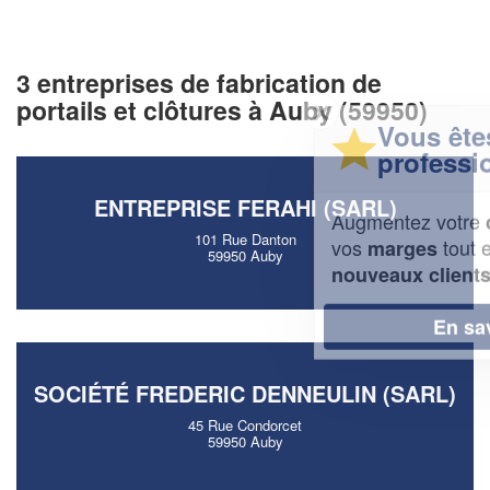
3 entreprises de fabrication de
portails et clôtures à Auby (59950)
✕
Vous êtes un
professionnel ?
ENTREPRISE FERAHI (SARL)
Augmentez votre
et
chiffre d'affaires
101 Rue Danton
vos
tout en gagnant de
marges
59950 Auby
!
nouveaux clients
En savoir plus
SOCIÉTÉ FREDERIC DENNEULIN (SARL)
45 Rue Condorcet
59950 Auby