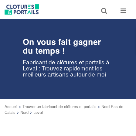
Toggle
Toggle
search
navigat
On vous fait gagner
du temps !
Fabricant de clôtures et portails à
Leval : Trouvez rapidement les
meilleurs artisans autour de moi
Accueil
>
Trouver un fabricant de clôtures et portails
>
Nord Pas-de-
Calais
>
Nord
>
Leval