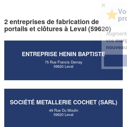
✕
Vous êtes un
professionnel ?
2 entreprises de fabrication de
portails et clôtures à Leval (59620)
Augmentez votre
et
chiffre d'affaires
vos
tout en gagnant de
marges
!
nouveaux clients
ENTREPRISE HENIN BAPTISTE
En savoir plus
75 Rue Francis Demay
59620 Leval
SOCIÉTÉ METALLERIE COCHET (SARL)
49 Rue Du Moulin
59620 Leval