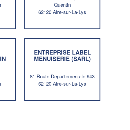
s
Quentin
Augmentez votre
et
chiffre d'affaires
62120 Aire-sur-La-Lys
vos
tout en gagnant de
marges
!
nouveaux clients
En savoir plus
ENTREPRISE LABEL
IN
MENUISERIE (SARL)
81 Route Departementale 943
s
62120 Aire-sur-La-Lys