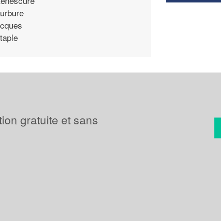
enescure
urbure
cques
taple
tion gratuite et sans