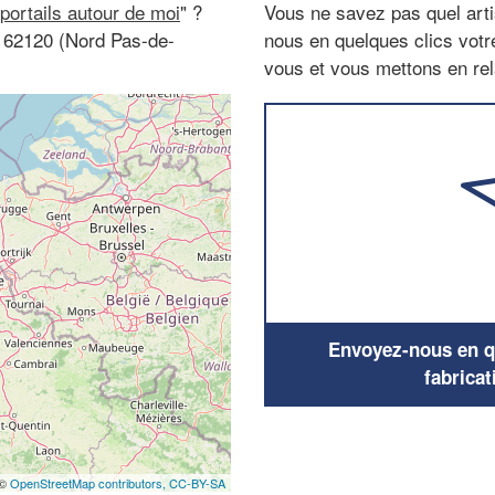
 portails autour de moi
" ?
Vous ne savez pas quel arti
s, 62120 (Nord Pas-de-
nous en quelques clics vot
vous et vous mettons en rela
Envoyez-nous en qu
fabricat
 ©
OpenStreetMap contributors,
CC-BY-SA