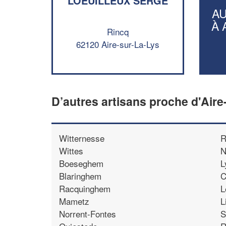
LOEUILLEUX SERGE
A
À 
Rincq
62120 Aire-sur-La-Lys
D’autres artisans proche d'Aire
Witternesse
R
Wittes
N
Boeseghem
L
Blaringhem
C
Racquinghem
L
Mametz
L
Norrent-Fontes
S