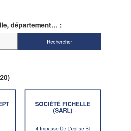
ille, département… :
120)
EPT
SOCIÉTÉ FICHELLE
(SARL)
✕
Vous êtes un
professionnel ?
4 Impasse De L'eglise St