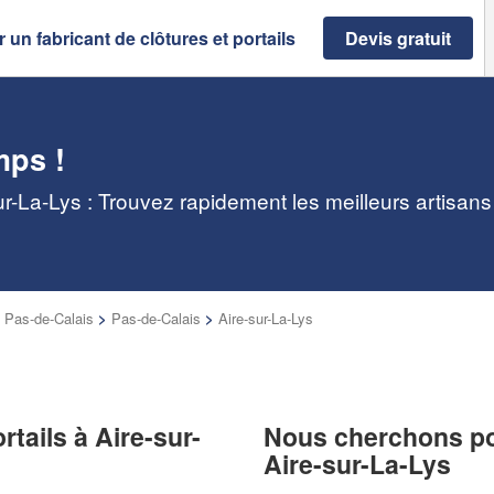
 un fabricant de clôtures et portails
Devis gratuit
mps !
sur-La-Lys : Trouvez rapidement les meilleurs artisan
 Pas-de-Calais
>
Pas-de-Calais
>
Aire-sur-La-Lys
rtails à Aire-sur-
Nous cherchons pou
Aire-sur-La-Lys