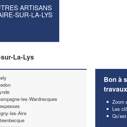
UTRES ARTISANS
AIRE-SUR-LA-LYS
-sur-La-Lys
ely
Bon à s
edon
travau
ynde
ampagne-les-Wardrecques
Zoom s
espesses
Les clô
igny-les-Aire
Qu’est
teenbecque