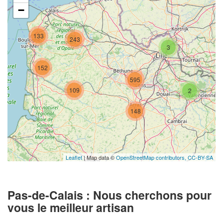
−
133
243
3
152
595
109
2
148
Leaflet
| Map data ©
OpenStreetMap contributors,
CC-BY-SA
Pas-de-Calais : Nous cherchons pour
vous le meilleur artisan