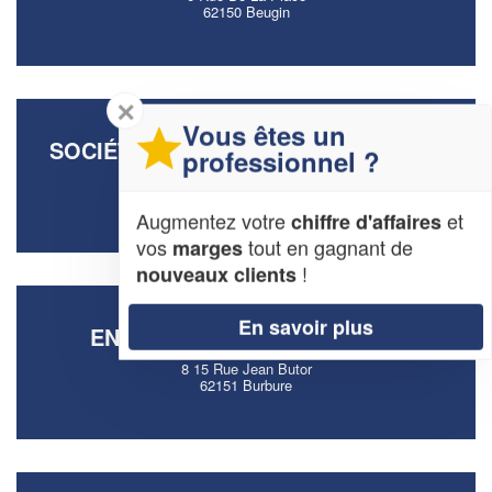
62150 Beugin
✕
Vous êtes un
SOCIÉTÉ COIN MENUISERIES (SARL)
professionnel ?
7 Rue Du Faubourg
62144 Haute-Avesnes
Augmentez votre
et
chiffre d'affaires
vos
tout en gagnant de
marges
!
nouveaux clients
En savoir plus
ENTREPRISE BOTTE MAXIME
8 15 Rue Jean Butor
62151 Burbure