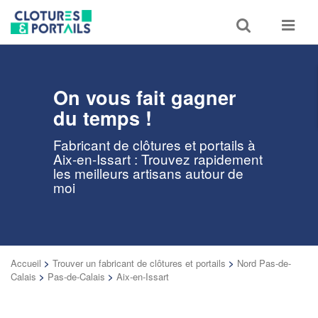
Toggle
Toggle
search
navigat
On vous fait gagner
du temps !
Fabricant de clôtures et portails à
Aix-en-Issart : Trouvez rapidement
les meilleurs artisans autour de
moi
Accueil
>
Trouver un fabricant de clôtures et portails
>
Nord Pas-de-
Calais
>
Pas-de-Calais
>
Aix-en-Issart