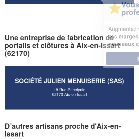
Vous êtes un
professionnel ?
Augmentez votre
et
chiffre d'affaires
vos
tout en gagnant de
Une entreprise de fabrication de
marges
!
nouveaux clients
portails et clôtures à Aix-en-Issart
(62170)
En savoir plus
SOCIÉTÉ JULIEN MENUISERIE (SAS)
18 Rue Principale
62170 Aix-en-Issart
D’autres artisans proche d'Aix-en-
Issart