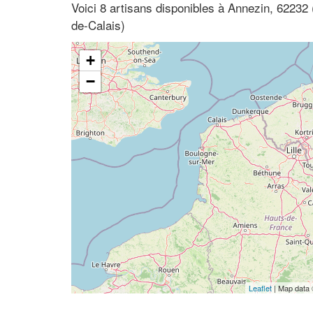
Voici 8 artisans disponibles à Annezin, 62232
de-Calais)
+
−
Leaflet
| Map data