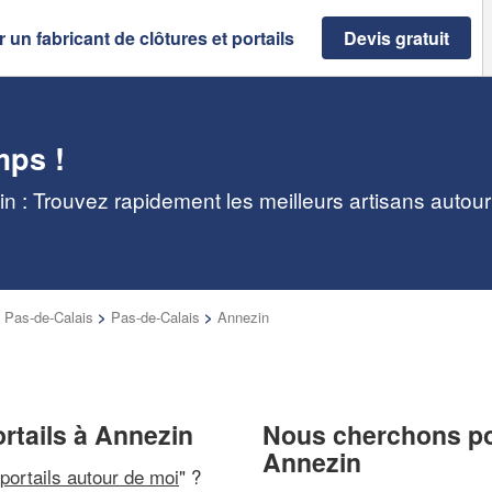
 un fabricant de clôtures et portails
Devis gratuit
mps !
zin : Trouvez rapidement les meilleurs artisans autou
 Pas-de-Calais
>
Pas-de-Calais
>
Annezin
ortails à Annezin
Nous cherchons pou
Annezin
 portails autour de moi
" ?