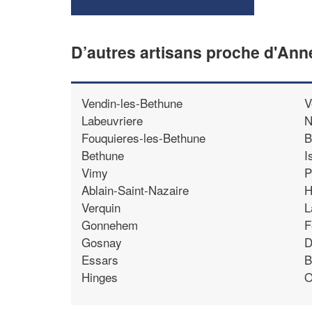
D’autres artisans proche d'Ann
Vendin-les-Bethune
V
Labeuvriere
N
Fouquieres-les-Bethune
B
Bethune
I
Vimy
P
Ablain-Saint-Nazaire
H
Verquin
L
Gonnehem
F
Gosnay
D
Essars
B
Hinges
O