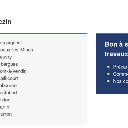
ezin
erquigneul
Bon à s
oeux-les-Mines
travau
euvry
sbergues
Prépare
ont-à-Vendin
Comment
aillicourt
Nos con
abourse
estubert
ivion
arlin
urton