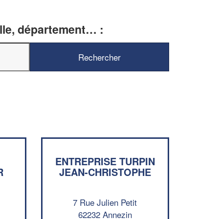
ille, département… :
✕
ENTREPRISE TURPIN
Vous êtes un
R
JEAN-CHRISTOPHE
professionnel ?
7 Rue Julien Petit
Augmentez votre
et
chiffre d'affaires
62232 Annezin