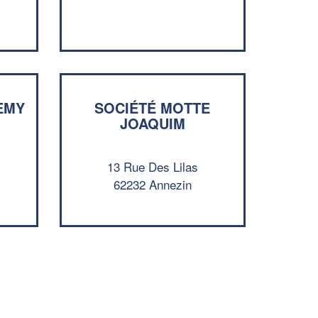
vos
tout en gagnant de
marges
!
nouveaux clients
En savoir plus
EMY
SOCIÉTÉ MOTTE
JOAQUIM
e
13 Rue Des Lilas
62232 Annezin