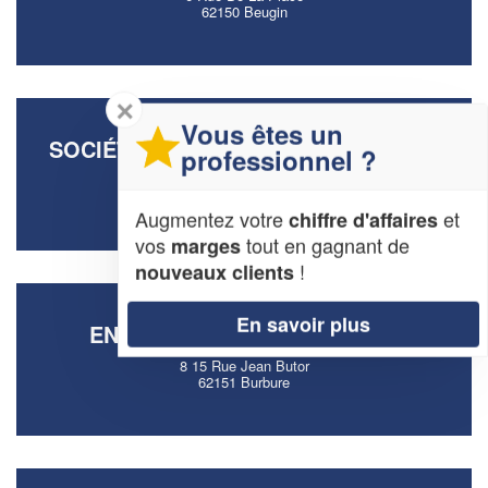
62150 Beugin
✕
Vous êtes un
SOCIÉTÉ COIN MENUISERIES (SARL)
professionnel ?
7 Rue Du Faubourg
62144 Haute-Avesnes
Augmentez votre
et
chiffre d'affaires
vos
tout en gagnant de
marges
!
nouveaux clients
En savoir plus
ENTREPRISE BOTTE MAXIME
8 15 Rue Jean Butor
62151 Burbure