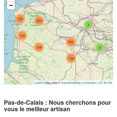
−
133
243
3
152
595
109
2
148
Leaflet
| Map data ©
OpenStreetMap contributors,
CC-BY-SA
Pas-de-Calais : Nous cherchons pour
vous le meilleur artisan