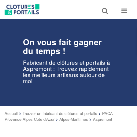
Toggle
Toggle
search
navigat
On vous fait gagner
du temps !
Fabricant de clôtures et portails à
Aspremont : Trouvez rapidement
les meilleurs artisans autour de
moi
Accueil
>
Trouver un fabricant de clôtures et portails
>
PACA -
Provence Alpes Côte d'Azur
>
Alpes-Maritimes
>
Aspremont