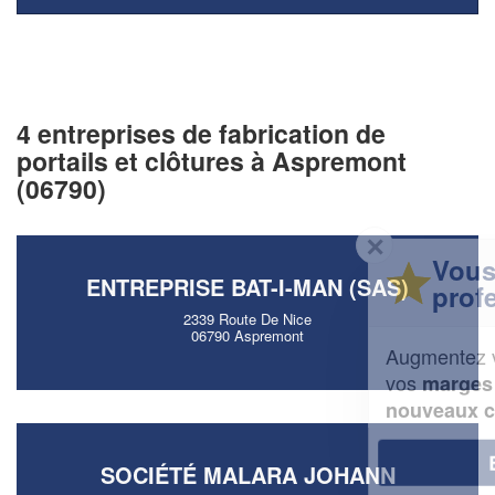
4 entreprises de fabrication de
portails et clôtures à Aspremont
(06790)
✕
Vous êtes un
ENTREPRISE BAT-I-MAN (SAS)
professionnel ?
2339 Route De Nice
06790 Aspremont
Augmentez votre
et
chiffre d'affaires
vos
tout en gagnant de
marges
!
nouveaux clients
En savoir plus
SOCIÉTÉ MALARA JOHANN