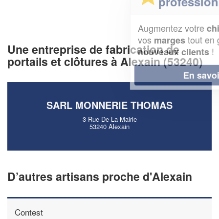
professionnel ?
Augmentez votre
et
chiffre d'affaires
vos
tout en gagnant de
marges
Une entreprise de fabrication de
!
nouveaux clients
portails et clôtures à Alexain (53240)
En savoir plus
SARL MONNERIE THOMAS
3 Rue De La Mairie
53240 Alexain
D’autres artisans proche d'Alexain
Contest