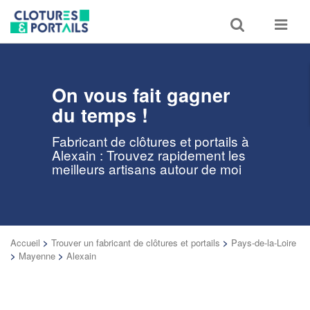
Toggle
Toggle
search
navigat
On vous fait gagner
du temps !
Fabricant de clôtures et portails à
Alexain : Trouvez rapidement les
meilleurs artisans autour de moi
Accueil
>
Trouver un fabricant de clôtures et portails
>
Pays-de-la-Loire
>
Mayenne
>
Alexain