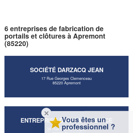
6 entreprises de fabrication de
portails et clôtures à Apremont
(85220)
SOCIÉTÉ DARZACQ JEAN
17 Rue Georges Clemenceau
85220 Apremont
✕
Vous êtes un
ENTREPRISE DANIEAU FABRICE
professionnel ?
38 Rue Des 18 Otages