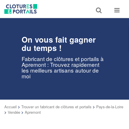
Toggle
Toggle
search
navigat
On vous fait gagner
du temps !
Fabricant de clôtures et portails à
Apremont : Trouvez rapidement
les meilleurs artisans autour de
moi
Accueil
>
Trouver un fabricant de clôtures et portails
>
Pays-de-la-Loire
>
Vendée
>
Apremont