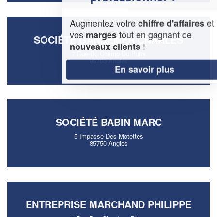
Augmentez votre
et
chiffre d'affaires
vos
tout en gagnant de
marges
SOCIÉTÉ GANDEMER CHARLES
!
nouveaux clients
7 Rue Du Champ Du Puits
85750 Angles
En savoir plus
SOCIÉTÉ BABIN MARC
5 Impasse Des Motettes
85750 Angles
ENTREPRISE MARCHAND PHILIPPE