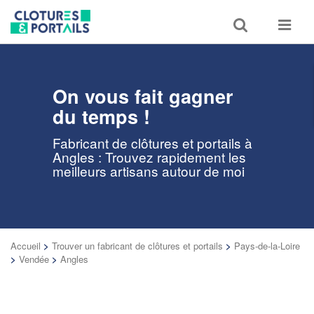
Toggle
Toggle
search
navigat
On vous fait gagner
du temps !
Fabricant de clôtures et portails à
Angles : Trouvez rapidement les
meilleurs artisans autour de moi
Accueil
>
Trouver un fabricant de clôtures et portails
>
Pays-de-la-Loire
>
Vendée
>
Angles