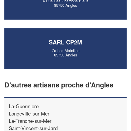
4 Rue Des Chardons Bleus
85750 Angles
SARL CP2M
Za Les Motettes
85750 Angles
D’autres artisans proche d'Angles
La-Gueriniere
Longeville-sur-Mer
La-Tranche-sur-Mer
Saint-Vincent-sur-Jard