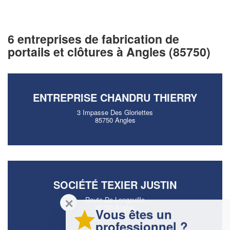
6 entreprises de fabrication de
portails et clôtures à Angles (85750)
ENTREPRISE CHANDRU THIERRY
3 Impasse Des Gloriettes
85750 Angles
SOCIÉTÉ TEXIER JUSTIN
Route De Longeville
✕
85750 Angles
Vous êtes un
professionnel ?