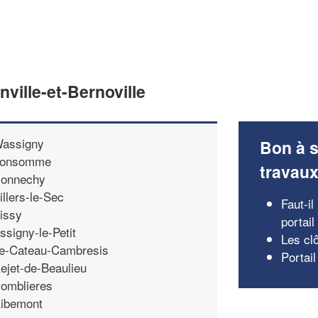
ville-et-Bernoville
assigny
Bon à s
onsomme
travau
onnechy
illers-le-Sec
Faut-il
issy
portail
ssigny-le-Petit
Les cl
e-Cateau-Cambresis
Portail
ejet-de-Beaulieu
omblieres
ibemont