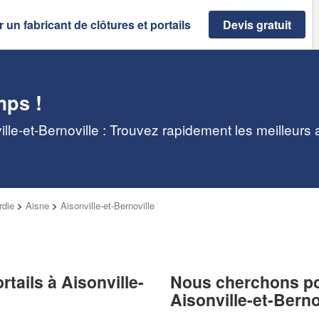
 un fabricant de clôtures et portails
Devis gratuit
mps !
ville-et-Bernoville : Trouvez rapidement les meilleurs
rdie
>
Aisne
>
Aisonville-et-Bernoville
rtails à Aisonville-
Nous cherchons pou
Aisonville-et-Berno