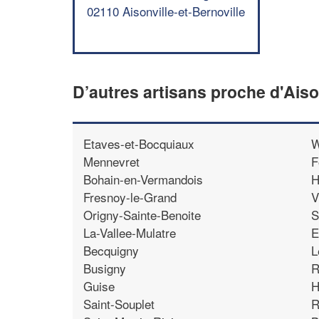
02110 Aisonville-et-Bernoville
D’autres artisans proche d'Aison
Etaves-et-Bocquiaux
W
Mennevret
F
Bohain-en-Vermandois
H
Fresnoy-le-Grand
V
Origny-Sainte-Benoite
S
La-Vallee-Mulatre
E
Becquigny
L
Busigny
R
Guise
H
Saint-Souplet
R