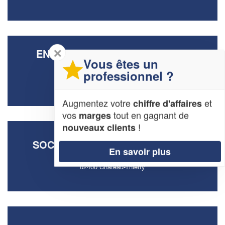
✕
ENTREPRISE CHRISTODOULOU
Vous êtes un
GUILLAUME
professionnel ?
4 Rue De L'ecole
02820 Saint-Thomas
Augmentez votre
et
chiffre d'affaires
vos
tout en gagnant de
marges
!
nouveaux clients
SOCIÉTÉ AISNE SUD ALU (SARL)
En savoir plus
Avenue Gustave Eiffel
02400 Chateau-Thierry