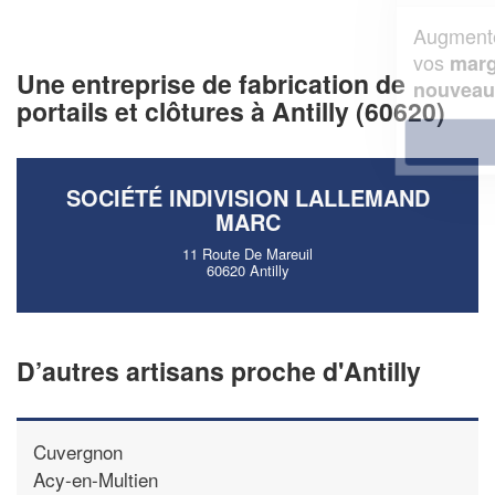
Augmentez votre
et
chiffre d'affaires
vos
tout en gagnant de
marges
Une entreprise de fabrication de
!
nouveaux clients
portails et clôtures à Antilly (60620)
En savoir plus
SOCIÉTÉ INDIVISION LALLEMAND
MARC
11 Route De Mareuil
60620 Antilly
D’autres artisans proche d'Antilly
Cuvergnon
Acy-en-Multien