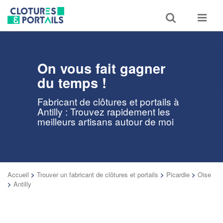
Toggle
Toggle
search
navigat
On vous fait gagner
du temps !
Fabricant de clôtures et portails à
Antilly : Trouvez rapidement les
meilleurs artisans autour de moi
Accueil
>
Trouver un fabricant de clôtures et portails
>
Picardie
>
Oise
>
Antilly