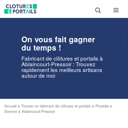
Toggle
Toggle
search
navigat
On vous fait gagner
du temps !
Fabricant de clôtures et portails à
Ablaincourt-Pressoir : Trouvez
rapidement les meilleurs artisans
autour de moi
Accueil
>
Trouver un fabricant de clôtures et portails
>
Picardie
>
Somme
>
Ablaincourt-Pressoir