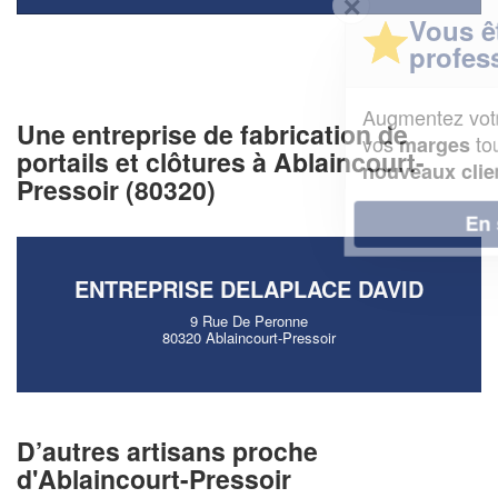
✕
Vous êtes un
professionnel ?
Augmentez votre
et
chiffre d'affaires
Une entreprise de fabrication de
vos
tout en gagnant de
marges
portails et clôtures à Ablaincourt-
!
nouveaux clients
Pressoir (80320)
En savoir plus
ENTREPRISE DELAPLACE DAVID
9 Rue De Peronne
80320 Ablaincourt-Pressoir
D’autres artisans proche
d'Ablaincourt-Pressoir