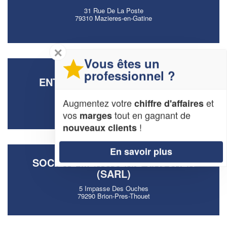
31 Rue De La Poste
79310 Mazieres-en-Gatine
✕
Vous êtes un
professionnel ?
ENTREPRISE HERAUD CEDRIC
5 Rte De Vilnant
Augmentez votre
et
chiffre d'affaires
79370 Prailles-la-Couarde
vos
tout en gagnant de
marges
!
nouveaux clients
En savoir plus
SOCIÉTÉ MENUISERIE GAUCHER
(SARL)
5 Impasse Des Ouches
79290 Brion-Pres-Thouet