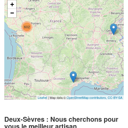
+
−
602
Leaflet
| Map data ©
OpenStreetMap contributors,
CC-BY-SA
Deux-Sèvres : Nous cherchons pour
vous le meilleur artisan