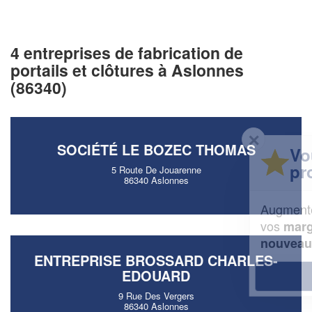
4 entreprises de fabrication de
portails et clôtures à Aslonnes
(86340)
✕
SOCIÉTÉ LE BOZEC THOMAS
Vous êtes un
professionnel ?
5 Route De Jouarenne
86340 Aslonnes
Augmentez votre
et
chiffre d'affaires
vos
tout en gagnant de
marges
!
nouveaux clients
ENTREPRISE BROSSARD CHARLES-
EDOUARD
En savoir plus
9 Rue Des Vergers
86340 Aslonnes