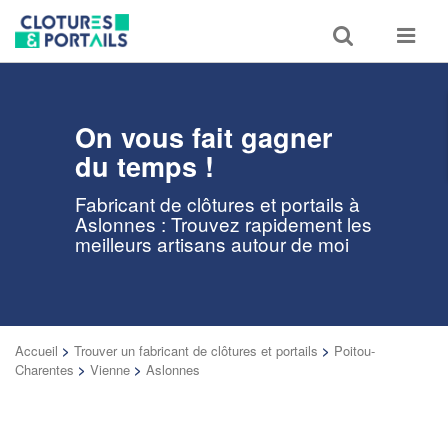
Toggle
Toggle
search
navigat
On vous fait gagner
du temps !
Fabricant de clôtures et portails à
Aslonnes : Trouvez rapidement les
meilleurs artisans autour de moi
Accueil
>
Trouver un fabricant de clôtures et portails
>
Poitou-
Charentes
>
Vienne
>
Aslonnes