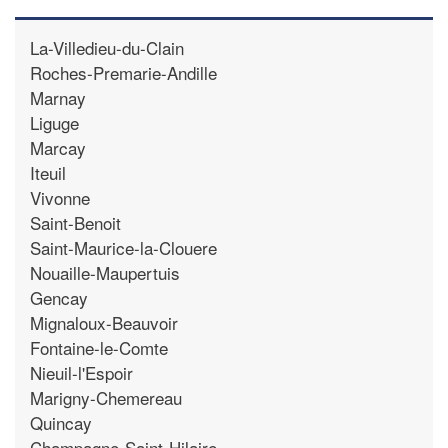
La-Villedieu-du-Clain
Roches-Premarie-Andille
Marnay
Liguge
Marcay
Iteuil
Vivonne
Saint-Benoit
Saint-Maurice-la-Clouere
Nouaille-Maupertuis
Gencay
Mignaloux-Beauvoir
Fontaine-le-Comte
Nieuil-l'Espoir
Marigny-Chemereau
Quincay
Champagne-Saint-Hilaire