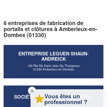
6 entreprises de fabrication de
portails et clôtures à Amberieux-en-
Dombes (01330)
ENTREPRISE LEGUEN SHAUN-
ANDREICK
109 Rte De Saint Jean De Thurigneux
01330 Amberieux-en-Dombes
✕
Vous êtes un
SOCIÉTÉ ANTHONY PERNIN (SAS)
professionnel ?
268 Route Du Gouverneur