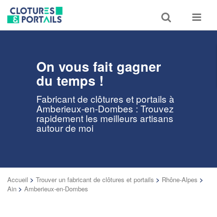
Toggle
Toggle
search
navigat
On vous fait gagner
du temps !
Fabricant de clôtures et portails à
Amberieux-en-Dombes : Trouvez
rapidement les meilleurs artisans
autour de moi
Accueil
>
Trouver un fabricant de clôtures et portails
>
Rhône-Alpes
>
Ain
>
Amberieux-en-Dombes