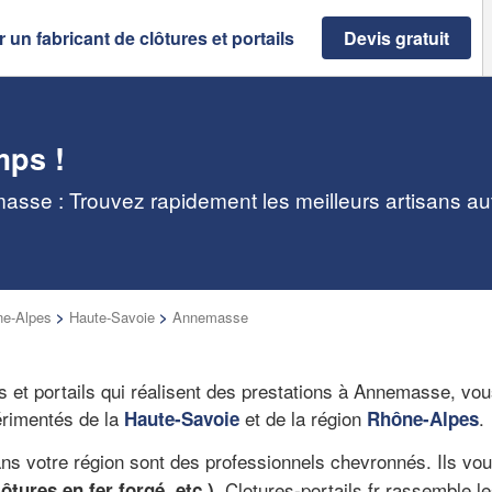
 un fabricant de clôtures et portails
Devis gratuit
mps !
masse : Trouvez rapidement les meilleurs artisans a
e-Alpes
>
Haute-Savoie
>
Annemasse
 et portails qui réalisent des prestations à Annemasse, vou
périmentés de la
et de la région
.
Haute-Savoie
Rhône-Alpes
dans votre région sont des professionnels chevronnés. Ils v
. Clotures-portails.fr rassemble 
ôtures en fer forgé, etc.)