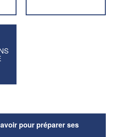
vos
tout en gagnant de
marges
!
nouveaux clients
En savoir plus
NS
E
avoir pour préparer ses
x