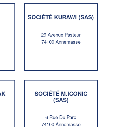
SOCIÉTÉ KURAWI (SAS)
)
29 Avenue Pasteur
y
74100 Annemasse
AK
SOCIÉTÉ M.ICONIC
✕
(SAS)
Vous êtes un
professionnel ?
6 Rue Du Parc
Augmentez votre
et
chiffre d'affaires
74100 Annemasse