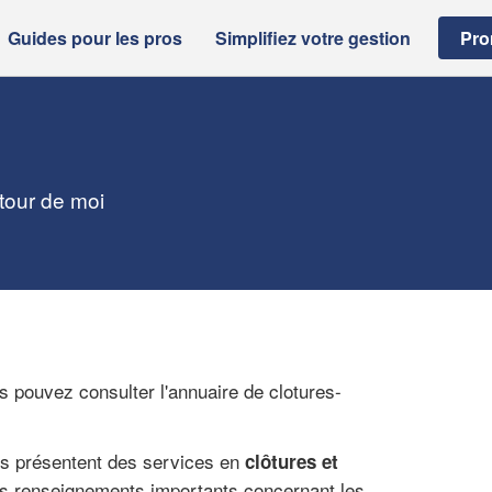
Guides pour les pros
Simplifiez votre gestion
Pro
utour de moi
s pouvez consulter l'annuaire de clotures-
ous présentent des services en
clôtures et
les renseignements importants concernant les