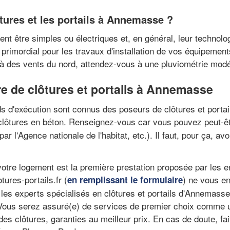
ôtures et les portails à Annemasse ?
vent être simples ou électriques et, en général, leur technolo
primordial pour les travaux d'installation de vos équipements
des vents du nord, attendez-vous à une pluviométrie modér
ère de clôtures et portails à Annemasse
s d'exécution sont connus des poseurs de clôtures et portail
lôtures en béton. Renseignez-vous car vous pouvez peut-êt
par l'Agence nationale de l'habitat, etc.). Il faut, pour ça, a
otre logement est la première prestation proposée par les ent
ures-portails.fr (
) ne vous en
en remplissant le formulaire
les experts spécialisés en clôtures et portails d'Annemass
s. Vous serez assuré(e) de services de premier choix com
es clôtures, garanties au meilleur prix. En cas de doute, f