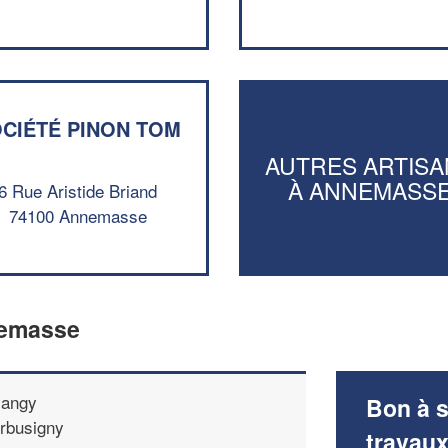
CIÉTÉ PINON TOM
AUTRES ARTISA
À ANNEMASS
6 Rue Aristide Briand
74100 Annemasse
nemasse
angy
Bon à s
rbusigny
travau