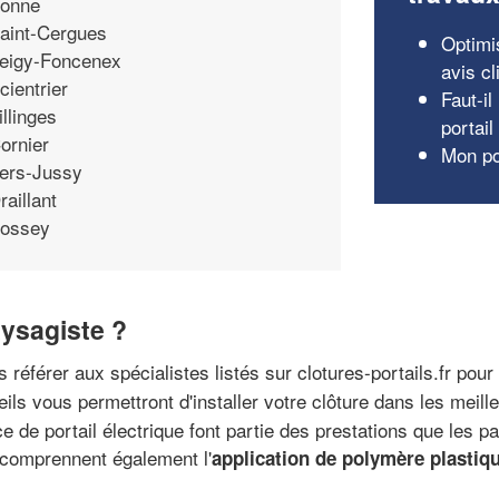
onne
aint-Cergues
Optimi
eigy-Foncenex
avis cl
cientrier
Faut-il
illinges
portail
ornier
Mon po
ers-Jussy
raillant
ossey
ysagiste ?
référer aux spécialistes listés sur clotures-portails.fr pour
ils vous permettront d'installer votre clôture dans les meille
 de portail électrique font partie des prestations que les pa
 comprennent également l'
application de polymère plastiq