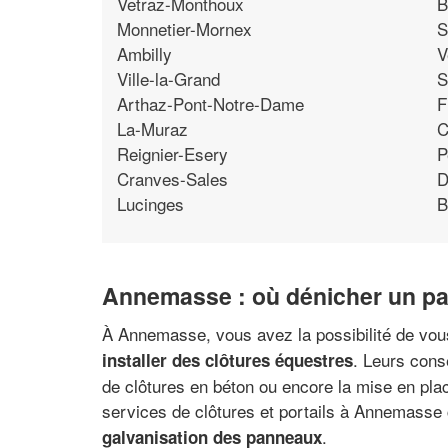
Vetraz-Monthoux
B
Monnetier-Mornex
S
Ambilly
V
Ville-la-Grand
S
Arthaz-Pont-Notre-Dame
F
La-Muraz
C
Reignier-Esery
P
Cranves-Sales
D
Lucinges
B
Annemasse : où dénicher un pa
À Annemasse, vous avez la possibilité de vous 
. Leurs conse
installer des clôtures équestres
de clôtures en béton ou encore la mise en place
services de clôtures et portails à Annemasse
.
galvanisation des panneaux