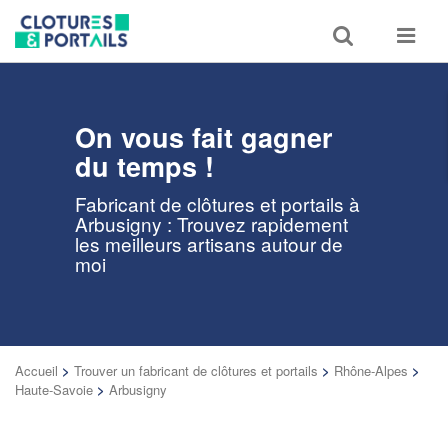
Toggle
Toggle
search
navigat
On vous fait gagner
du temps !
Fabricant de clôtures et portails à
Arbusigny : Trouvez rapidement
les meilleurs artisans autour de
moi
Accueil
>
Trouver un fabricant de clôtures et portails
>
Rhône-Alpes
>
Haute-Savoie
>
Arbusigny