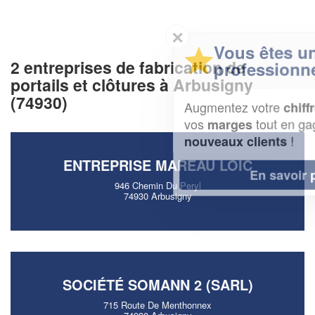
✕
Vous êtes un
2 entreprises de fabrication de
professionnel ?
portails et clôtures à Arbusigny
(74930)
Augmentez votre
et
chiffre d'affaires
vos
tout en gagnant de
marges
!
nouveaux clients
ENTREPRISE MAREAU LOIC
En savoir plus
946 Chemin Du Peryl
74930 Arbusigny
SOCIÉTÉ SOMANN 2 (SARL)
715 Route De Menthonnex