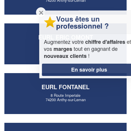
74200 Anthy-sur-Leman
✕
Vous êtes un
professionnel ?
EURL ERIC OMONT
Augmentez votre
et
chiffre d'affaires
19 Route Des Balises
vos
tout en gagnant de
marges
74200 Anthy-sur-Leman
!
nouveaux clients
En savoir plus
EURL FONTANEL
8 Route Imperiale
74200 Anthy-sur-Leman