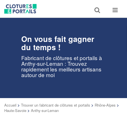
Toggle
Toggle
search
navigat
On vous fait gagner
du temps !
Fabricant de clôtures et portails à
Anthy-sur-Leman : Trouvez
rapidement les meilleurs artisans
autour de moi
Accueil
>
Trouver un fabricant de clôtures et portails
>
Rhône-Alpes
>
Haute-Savoie
>
Anthy-sur-Leman