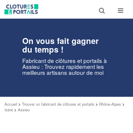
Toggle
Toggle
search
navigat
On vous fait gagner
du temps !
Fabricant de clôtures et portails à
Assieu : Trouvez rapidement les
meilleurs artisans autour de moi
Accueil
>
Trouver un fabricant de clôtures et portails
>
Rhône-Alpes
>
Isère
>
Assieu