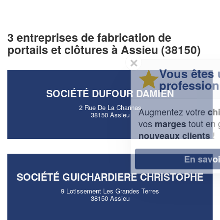
3 entreprises de fabrication de
portails et clôtures à Assieu (38150)
✕
Vous êtes un
professionnel ?
SOCIÉTÉ DUFOUR DAMIEN
2 Rue De La Charinas
Augmentez votre
et
chiffre d'affaires
38150 Assieu
vos
tout en gagnant de
marges
!
nouveaux clients
En savoir plus
SOCIÉTÉ GUICHARDIERE CHRISTOPHE
9 Lotissement Les Grandes Terres
38150 Assieu