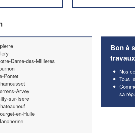
n
pierre
Bon à s
lery
travau
otre-Dame-des-Millieres
ournon
Nos con
e-Pontet
Tous le
hamousset
Commen
errens-Arvey
sa rép
illy-sur-Isere
hateauneuf
ourget-en-Huile
lancherine