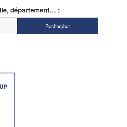
ille, département… :
✕
Vous êtes un
professionnel ?
Augmentez votre
chiffre d'affaires
vos
tout en gagnant de
marges
!
nouveaux clients
En savoir plus
KUP
e