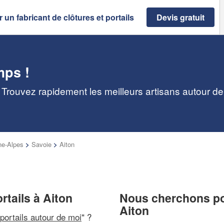
 un fabricant de clôtures et portails
Devis gratuit
mps !
 : Trouvez rapidement les meilleurs artisans autour d
e-Alpes
>
Savoie
>
Aiton
rtails à Aiton
Nous cherchons pou
Aiton
 portails autour de moi
" ?