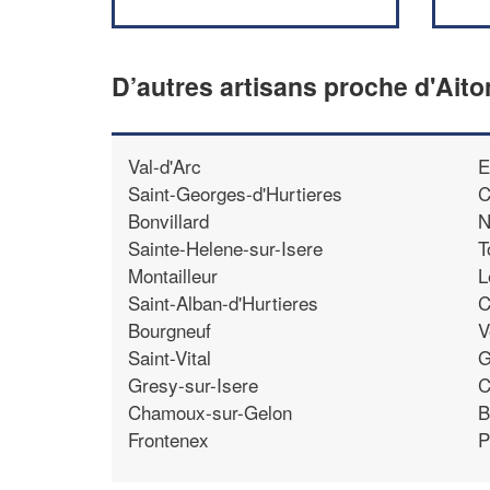
D’autres artisans proche d'Aito
Val-d'Arc
E
Saint-Georges-d'Hurtieres
C
Bonvillard
N
Sainte-Helene-sur-Isere
T
Montailleur
L
Saint-Alban-d'Hurtieres
C
Bourgneuf
V
Saint-Vital
G
Gresy-sur-Isere
C
Chamoux-sur-Gelon
B
Frontenex
P