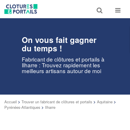
Toggle
Toggle
search
navigat
On vous fait gagner
du temps !
Fabricant de clôtures et portails à
Ilharre : Trouvez rapidement les
meilleurs artisans autour de moi
Accueil
>
Trouver un fabricant de clôtures et portails
>
Aquitaine
>
Pyrénées-Atlantiques
>
Ilharre