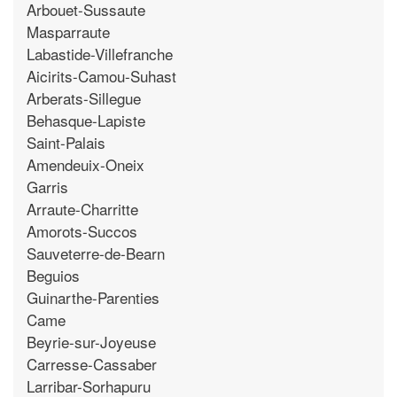
Arbouet-Sussaute
Masparraute
Labastide-Villefranche
Aicirits-Camou-Suhast
Arberats-Sillegue
Behasque-Lapiste
Saint-Palais
Amendeuix-Oneix
Garris
Arraute-Charritte
Amorots-Succos
Sauveterre-de-Bearn
Beguios
Guinarthe-Parenties
Came
Beyrie-sur-Joyeuse
Carresse-Cassaber
Larribar-Sorhapuru