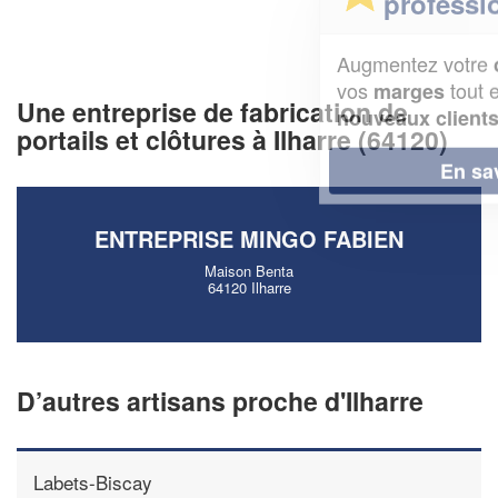
professionnel ?
Augmentez votre
et
chiffre d'affaires
vos
tout en gagnant de
marges
Une entreprise de fabrication de
!
nouveaux clients
portails et clôtures à Ilharre (64120)
En savoir plus
ENTREPRISE MINGO FABIEN
Maison Benta
64120 Ilharre
D’autres artisans proche d'Ilharre
Labets-Biscay