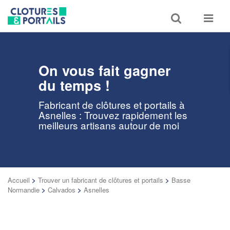
Toggle
Toggle
search
navigat
On vous fait gagner
du temps !
Fabricant de clôtures et portails à
Asnelles : Trouvez rapidement les
meilleurs artisans autour de moi
Accueil
>
Trouver un fabricant de clôtures et portails
>
Basse
Normandie
>
Calvados
>
Asnelles