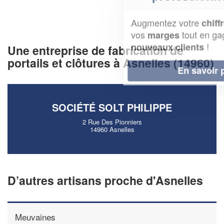
Augmentez votre
et
chiffre d'affaires
vos
tout en gagnant de
marges
!
nouveaux clients
Une entreprise de fabrication de
portails et clôtures à Asnelles (14960)
En savoir plus
SOCIÉTÉ SOLT PHILIPPE
2 Rue Des Pionniers
14960 Asnelles
D’autres artisans proche d'Asnelles
Meuvaines