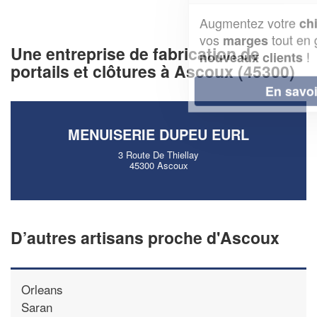
Augmentez votre
et
chiffre d'affaires
vos
tout en gagnant de
marges
Une entreprise de fabrication de
!
nouveaux clients
portails et clôtures à Ascoux (45300)
En savoir plus
MENUISERIE DUPEU EURL
3 Route De Thiellay
45300 Ascoux
D’autres artisans proche d'Ascoux
Orleans
Saran