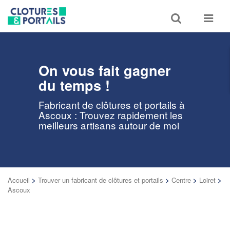
Toggle
Toggle
search
navigat
On vous fait gagner
du temps !
Fabricant de clôtures et portails à
Ascoux : Trouvez rapidement les
meilleurs artisans autour de moi
Accueil
>
Trouver un fabricant de clôtures et portails
>
Centre
>
Loiret
>
Ascoux