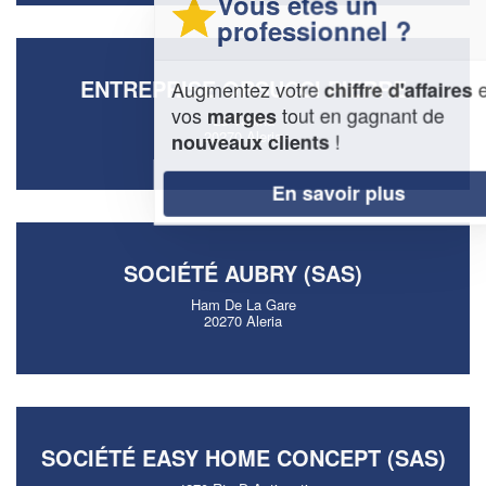
Vous êtes un
professionnel ?
ENTREPRISE ORSUCCI PIERRE
Augmentez votre
et
chiffre d'affaires
vos
tout en gagnant de
marges
Ld Vadina
20270 Aleria
!
nouveaux clients
En savoir plus
SOCIÉTÉ AUBRY (SAS)
Ham De La Gare
20270 Aleria
SOCIÉTÉ EASY HOME CONCEPT (SAS)