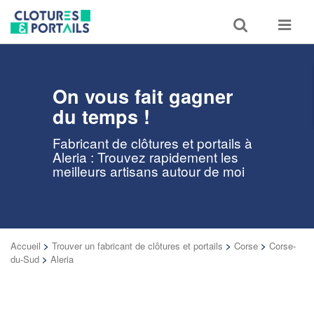
Toggle
Toggle
search
navigat
On vous fait gagner
du temps !
Fabricant de clôtures et portails à
Aleria : Trouvez rapidement les
meilleurs artisans autour de moi
Accueil
>
Trouver un fabricant de clôtures et portails
>
Corse
>
Corse-
du-Sud
>
Aleria