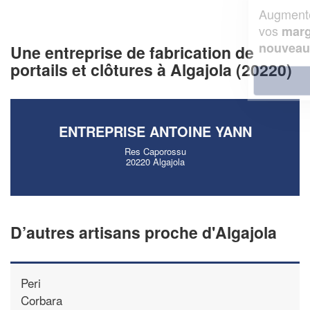
Augmentez votre
et
chiffre d'affaires
vos
tout en gagnant de
marges
!
nouveaux clients
Une entreprise de fabrication de
portails et clôtures à Algajola (20220)
En savoir plus
ENTREPRISE ANTOINE YANN
Res Caporossu
20220 Algajola
D’autres artisans proche d'Algajola
Peri
Corbara