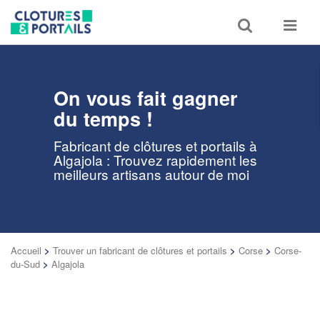
Toggle
Toggle
search
navigat
On vous fait gagner
du temps !
Fabricant de clôtures et portails à
Algajola : Trouvez rapidement les
meilleurs artisans autour de moi
Accueil
>
Trouver un fabricant de clôtures et portails
>
Corse
>
Corse-
du-Sud
>
Algajola